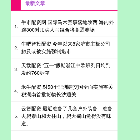
最新文章
牛市配资网 国际马术赛事落地陕西 海内外
1、
逾300对顶尖人马组合将竞逐赛场
牛吧智投配资 今年以来8家沪市主板公司
2、
触及或被实施强制退市
天载配资 “五一”假期浙江中欧班列日均到
3、
发约760标箱
米牛配资 对53个非洲建交国全面实施零关
4、
税湖南首批货物长沙通关
云智配资 最近准备了几套户外装备，准备
去爬泰山和天柱山，爬大蜀山觉得没有味
5、
道。