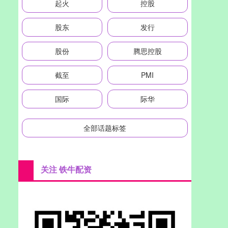
起火
控股
股东
发行
股份
腾思控股
截至
PMI
国际
际华
全部话题标签
关注 铁牛配资