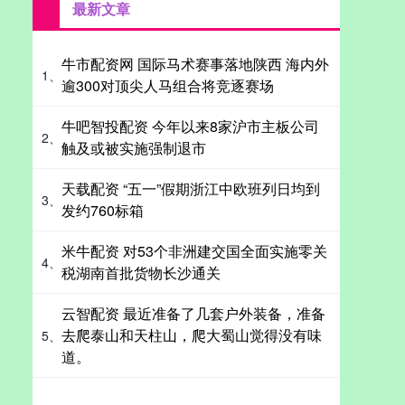
最新文章
牛市配资网 国际马术赛事落地陕西 海内外
1、
逾300对顶尖人马组合将竞逐赛场
牛吧智投配资 今年以来8家沪市主板公司
2、
触及或被实施强制退市
天载配资 “五一”假期浙江中欧班列日均到
3、
发约760标箱
米牛配资 对53个非洲建交国全面实施零关
4、
税湖南首批货物长沙通关
云智配资 最近准备了几套户外装备，准备
去爬泰山和天柱山，爬大蜀山觉得没有味
5、
道。