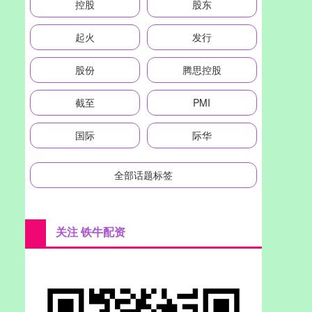
控股
股东
起火
发行
股份
腾思控股
截至
PMI
国际
际华
全部话题标签
关注 铁牛配资