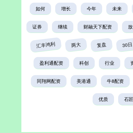
如何
增长
今年
未来
证券
继续
财融天下配资
放
汇丰鸿利
两大
复盘
30日
盈利通配资
科创
行业
同翔网配资
美港通
牛8配资
优质
石