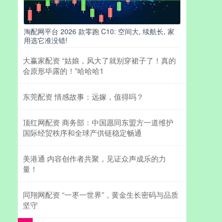
淘配网平台 2026 款零跑 C10: 空间大, 续航长, 家
用选它准没错!
大赢家配资 “姑娘，风大了就别穿裙子了！真的
会原形毕露的！”哈哈哈1
东莞配资 情感故事：远嫁，值得吗？
顶红网配资 商务部：中国愿同东盟方一道维护
国际经贸秩序和全球产供链稳定畅通
美港通 内容创作者共聚，见证众声成乐的力
量！
同翔网配资 “一枣一世界”，黄金生长密码与品质
坚守