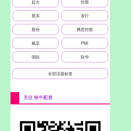
起火
控股
股东
发行
股份
腾思控股
截至
PMI
国际
际华
全部话题标签
关注 铁牛配资