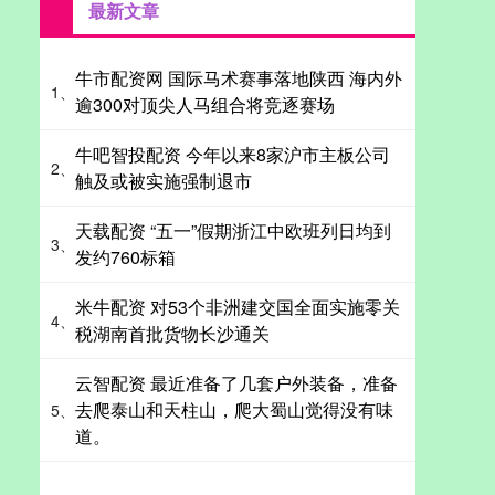
最新文章
牛市配资网 国际马术赛事落地陕西 海内外
1、
逾300对顶尖人马组合将竞逐赛场
牛吧智投配资 今年以来8家沪市主板公司
2、
触及或被实施强制退市
天载配资 “五一”假期浙江中欧班列日均到
3、
发约760标箱
米牛配资 对53个非洲建交国全面实施零关
4、
税湖南首批货物长沙通关
云智配资 最近准备了几套户外装备，准备
去爬泰山和天柱山，爬大蜀山觉得没有味
5、
道。