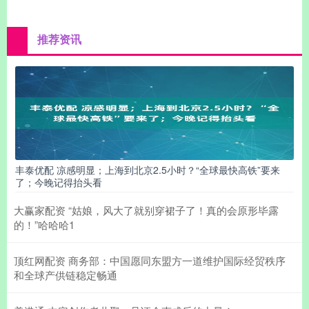
推荐资讯
丰泰优配 凉感明显；上海到北京2.5小时？“全球最快高铁”要来
了；今晚记得抬头看
大赢家配资 “姑娘，风大了就别穿裙子了！真的会原形毕露
的！”哈哈哈1
顶红网配资 商务部：中国愿同东盟方一道维护国际经贸秩序
和全球产供链稳定畅通