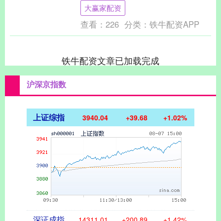
了，哭死我 兄弟，这是你们两个自制的西
大赢家配资
瓜头盔....
查看：
226
分类：
铁牛配资APP
铁牛配资文章已加载完成
沪深京指数
上证综指
3940.04
+39.68
+1.02%
深证成指
14311.01
+200.89
+1.42%