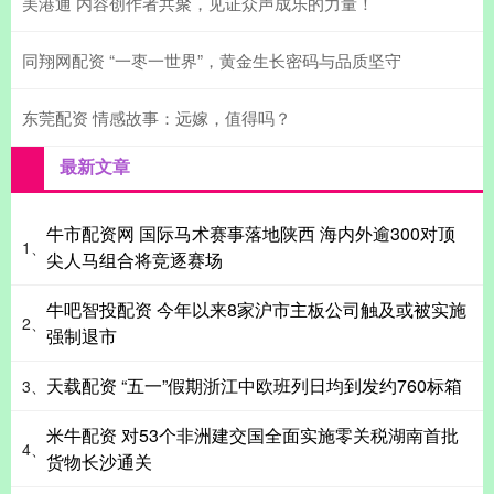
美港通 内容创作者共聚，见证众声成乐的力量！
同翔网配资 “一枣一世界”，黄金生长密码与品质坚守
东莞配资 情感故事：远嫁，值得吗？
最新文章
牛市配资网 国际马术赛事落地陕西 海内外逾300对顶
1、
尖人马组合将竞逐赛场
牛吧智投配资 今年以来8家沪市主板公司触及或被实施
2、
强制退市
天载配资 “五一”假期浙江中欧班列日均到发约760标箱
3、
米牛配资 对53个非洲建交国全面实施零关税湖南首批
4、
货物长沙通关