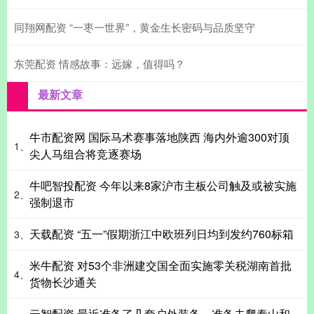
同翔网配资 “一枣一世界”，黄金生长密码与品质坚守
东莞配资 情感故事：远嫁，值得吗？
最新文章
牛市配资网 国际马术赛事落地陕西 海内外逾300对顶
1、
尖人马组合将竞逐赛场
牛吧智投配资 今年以来8家沪市主板公司触及或被实施
2、
强制退市
天载配资 “五一”假期浙江中欧班列日均到发约760标箱
3、
米牛配资 对53个非洲建交国全面实施零关税湖南首批
4、
货物长沙通关
云智配资 最近准备了几套户外装备，准备去爬泰山和