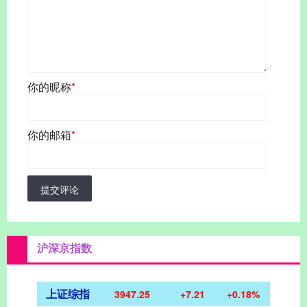
你的昵称
*
你的邮箱
*
提交评论
沪深京指数
上证综指
3947.25
+7.21
+0.18%