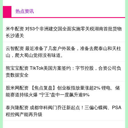
热点资讯
米牛配资 对53个非洲建交国全面实施零关税湖南首批货物
长沙通关
云智配资 最近准备了几套户外装备，准备去爬泰山和天柱
山，爬大蜀山觉得没有味道。
熊宝宝配资 TikTok美国方案签约：字节控股，合资公司负
责数据安全
股米网配资 【焦点复盘】创业板指放量涨超2% 锂电、储
能赛道持续火爆 “宁王”盘中一度飙升逾9%
泰兴隆配资 成都华科阀门乔迁新起点！三偏心蝶阀、PSA
程控阀产能再升级