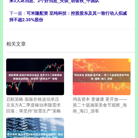
来3大坏消息、2个好消息_失误_胡金秋_中国队
下一篇：
可米隆配资 至纯科技：控股股东及其一致行动人拟减
持不超2.35%股份
相关文章
启航策略 面板价格波动承压
鸿岳资本 更健康 更开放——
京东方A二季度稼动率随需求
第二十届湘菜美食节观察_海
回落：将坚持“按需生产”策略
南_海口_游客